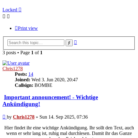
Locked
Print view
Advanced
Search
search
3 posts • Page
1
of
1
Chris1278
Posts:
14
Joined:
Wed 3. Jun 2020, 20:47
Callsign:
BOMBE
Important announcement! - Wichtige
Ankündigung!
Post
by
Chris1278
»
Sun 14. Sep 2025, 07:36
Hier findet ihr eine wichtige Ankündigung. Ihr sollt den Text, auch
wenn er sehr lang ist, ruhig mal durchlesen. Damit ihr das Ganze