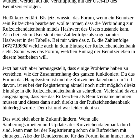
wurden, werden auf die Verknüpfung mit der User-ID des
Benutzers erfolgen.
Heißt kurz erklärt. Bis jetzt wusste, das Forum, wenn ein Benutzer
sein Rufzeichen bearbeiten wollte immer, dass die Verbindung zur
Rufzeichendatenbank mittels Hashwert des Users zustande kam.
Also bei jedem User steht eine Zahlenfolge als sogenannter
Hashwert in der Tabelle. Bei mir wäre das z. B. die Zahlenfolge
1672713998
welche auch in dem Eintrag der Rufzeichendatenbank
steht. Somit weis das Forum, welchen Eintrag der Benutzer eben in
diesem bearbeiten will.
Jetzt hat sich aber herausgestellt, dass einige Probleme haben zu
verstehen, wie der Zusammenhang des ganzen funktioniert. Da das
Forum das Hauptsystem ist und die Rufzeichendatenbank ein Teil
davon, ist es bei der Registrierung aktuell noch nicht möglich direkt
Einträge in die Rufzeichendatenbank zu schreiben. Viele sind davon
ausgegangen, dass Sie das Rufzeichen als Benutzername nehmen
müssen und dieses dann auch direkt in der Rufzeichendatenbank
hinterlegt wurde. Dem ist und war leider nicht so.
Das wird sich aber in Zukunft ändern. Wenn alle
Säuberungsarbeiten und Updates der Rufzeichendatenbank durch
sind, kann man bei der Registrierung schon die Rufzeichen mit
eintragen. Also der Benutzername für das Forum kann immer noch