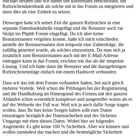
Michael beraten und wir haben uns kurzerhand entschlossen, die
Rufzeichendatenbank als solche mit in das Forum zu integrieren und
dann dies als eine Einheit zu setzen.
Deswegen hatte ich seiner Zeit die ganzen Rufzeichen in eine
separate Datenbanktabelle eingefügt und die Benutzer auch via
Skript ins Phpbb Forum eingefügt. Da ich aber keine
Benutzernamen vergeben konnte, hatte ich mich entschieden
anstelle der Benutzernamen dort temporär eine Zahlenfolge, die
zufällig generiert wurde, als solches einzusetzen. Da man sich ja
zusätzlich zum Benutzernamen auch mit der E-Mail-Adresse
einloggen kann in das Forum, erschien mir das als die simpelste
Lösung. Und ich hatte dann die Benutzer und die dazugehörigen
Rufzeicheneinträge einfach mit einem Hashwert verbunden.
Dass wir das mit dem Forum verbunden hatten, bot auch gleich
mehrere Vorteile. Weil schon die Prüfungen bei der Registrierung
und die Handhabung im Hintergrund des Forums mit den ganzen
Abläufen schon wesentlich komplexer und ausgereifter waren als es
auf der Webseite der Fall war. Weil wir ja auch dafür Sorge tragen
wollen, dass Ihr hier keine Sorgen haben sollt eure Daten
einzutragen bezüglich der Datensicherheit und des Sicheren
Umgangs mit eben diesen Daten. Wobei hier sei folgendes
Angemerkt: Es gibt keine 100 % Sicherheit. Aber wir können und
wollen zumindest das machen und die bestmögliche Sicherheit