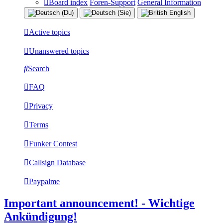
Board index
Foren-Support
General Information
Active topics
Unanswered topics
Search
FAQ
Privacy
Terms
Funker Contest
Callsign Database
Paypalme
Important announcement! - Wichtige
Ankündigung!