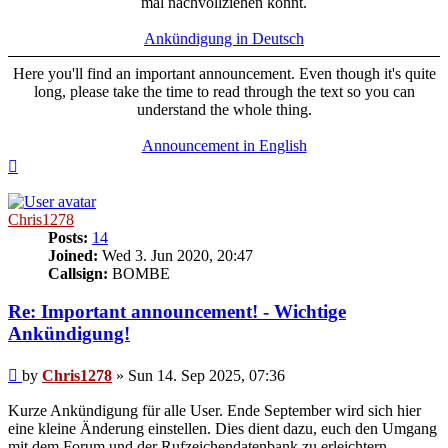
mal nachvollziehen könnt.
Ankündigung in Deutsch
Here you'll find an important announcement. Even though it's quite
long, please take the time to read through the text so you can
understand the whole thing.
Announcement in English
Top
Chris1278
Posts:
14
Joined:
Wed 3. Jun 2020, 20:47
Callsign:
BOMBE
Re: Important announcement! - Wichtige
Ankündigung!
Post
by
Chris1278
»
Sun 14. Sep 2025, 07:36
Kurze Ankündigung für alle User. Ende September wird sich hier
eine kleine Änderung einstellen. Dies dient dazu, euch den Umgang
mit dem Forum und der Rufzeichendatenbank zu erleichtern.