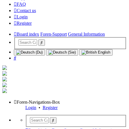
FAQ
Contact us
Login
Register
Board index
Foren-Support
General Information
Search
Foren-Navigations-Box
Login
•
Register