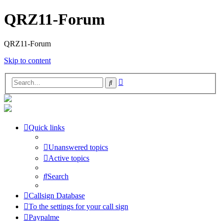
QRZ11-Forum
QRZ11-Forum
Skip to content
Advanced
Search
search
Quick links
Unanswered topics
Active topics
Search
Callsign Database
To the settings for your call sign
Paypalme