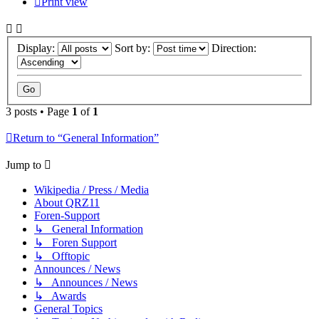
Print view
Display:
Sort by:
Direction:
3 posts • Page
1
of
1
Return to “General Information”
Jump to
Wikipedia / Press / Media
About QRZ11
Foren-Support
↳ General Information
↳ Foren Support
↳ Offtopic
Announces / News
↳ Announces / News
↳ Awards
General Topics