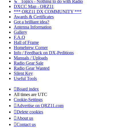
↳ Topics - Nothing to do with Radio
DXCC Map - QRZ11
*** QRZ11 DX COMMUNITY ***
Awards & Certificates
Got a brilliant idea?
Antenna Information
Gallery
F.A.Q
Hall of Frame
Homebrew Corner
Info / Feedback on DX-Peditions
Manuals / Uploads
Radio Gear Sale
Radio Gear Wanted
Silent Key
Useful Tools
Board index
All times are
UTC
Cookie-Settings
Advertise on QRZ11.com
Delete cookies
About us
Contact us