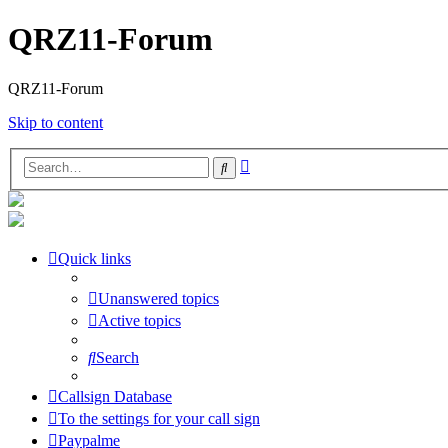
QRZ11-Forum
QRZ11-Forum
Skip to content
Advanced
Search
search
Quick links
Unanswered topics
Active topics
Search
Callsign Database
To the settings for your call sign
Paypalme