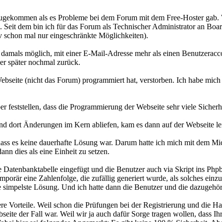
hinzugekommen als es Probleme bei dem Forum mit dem Free-Hoster gab
. Seit dem bin ich für das Forum als Technischer Administrator an Boar
v schon mal nur eingeschränkte Möglichkeiten).
amals möglich, mit einer E-Mail-Adresse mehr als einen Benutzeraccoun
er später nochmal zurück.
seite (nicht das Forum) programmiert hat, verstorben. Ich habe mich 
r feststellen, dass die Programmierung der Webseite sehr viele Sicherh
und dort Änderungen im Kern abliefen, kam es dann auf der Webseite l
r, dass es keine dauerhafte Lösung war. Darum hatte ich mich mit dem M
nn dies als eine Einheit zu setzen.
te Datenbanktabelle eingefügt und die Benutzer auch via Skript ins P
emporär eine Zahlenfolge, die zufällig generiert wurde, als solches ei
ie simpelste Lösung. Und ich hatte dann die Benutzer und die dazugeh
re Vorteile. Weil schon die Prüfungen bei der Registrierung und die
eite der Fall war. Weil wir ja auch dafür Sorge tragen wollen, dass Ih