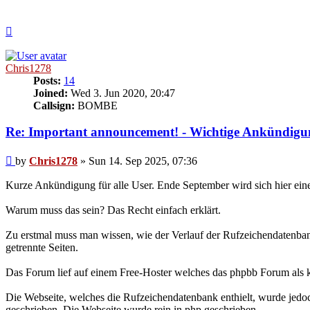
Top
Chris1278
Posts:
14
Joined:
Wed 3. Jun 2020, 20:47
Callsign:
BOMBE
Re: Important announcement! - Wichtige Ankündigu
Post
by
Chris1278
»
Sun 14. Sep 2025, 07:36
Kurze Ankündigung für alle User. Ende September wird sich hier ein
Warum muss das sein? Das Recht einfach erklärt.
Zu erstmal muss man wissen, wie der Verlauf der Rufzeichendatenba
getrennte Seiten.
Das Forum lief auf einem Free-Hoster welches das phpbb Forum als k
Die Webseite, welches die Rufzeichendatenbank enthielt, wurde jed
geschrieben. Die Webseite wurde rein in php geschrieben.