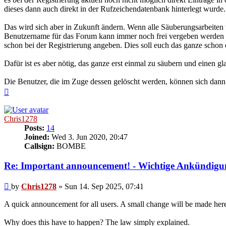
dieses dann auch direkt in der Rufzeichendatenbank hinterlegt wurde. 
Das wird sich aber in Zukunft ändern. Wenn alle Säuberungsarbeiten 
Benutzername für das Forum kann immer noch frei vergeben werden (so
schon bei der Registrierung angeben. Dies soll euch das ganze scho
Dafür ist es aber nötig, das ganze erst einmal zu säubern und einen g
Die Benutzer, die im Zuge dessen gelöscht werden, können sich dann j
Top
Chris1278
Posts:
14
Joined:
Wed 3. Jun 2020, 20:47
Callsign:
BOMBE
Re: Important announcement! - Wichtige Ankündigu
Post
by
Chris1278
»
Sun 14. Sep 2025, 07:41
A quick announcement for all users. A small change will be made here a
Why does this have to happen? The law simply explained.