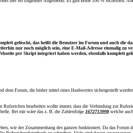
bei hier sei folgendes Angemerkt: Es gibt keine 100 % Sicherheit. A
mplett gelöscht, das heißt die Benutzer im Forum und auch die d
iterhin nur noch möglich sein, eine E-Mail-Adresse einmalig zu v
ebseite per Skript integriert haben werden, ebenfalls komplett ge
 dem Forum, die bisher mittel eines Hashwertes sichergestellt wurde
sein Rufzeichen bearbeiten wollte immer, dass die Verbindung zur Rufz
belle. Bei mir wäre das z. B. die Zahlenfolge
1672713998
welche auch 
rstehen, wie der Zusammenhang des ganzen funktioniert. Da das Forum d
 in die Rufzeichendatenbank zu schreiben. Viele sind davon ausgegang