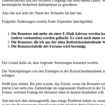
Datensicherheit und des Sicheren Umgangs mit eben diesen Daten. Wo
bestmögliche Sicherheit dahingehend zu gewähren.
Also das war jetzt der Stand des Verlaufes bis hier hin.
Folgende Änderungen werden Ende September durchgeführt.
Die Benutzer mit mehr als einer E-Mail-Adresse werden ko
(sofern vorhanden) werden gelöscht. Es wird auch dann we
Die Benutzer, die ich aus der alten Rufzeichendatenbank W
Die Benutzertabelle des Forums wird bereinigt.
Der Grund dafür ist, dass folgende Neuerungen kommen werden.
Die Verknüpfungen von den Einträgen in der Rufzeichendatenbank und
erfolgen.
Heißt kurz erklärt. Bis jetzt wusste, das Forum, wenn ein Benutzer 
jedem User steht eine Zahlenfolge als sogenannter Hashwert in der Ta
Forum, welchen Eintrag der Benutzer eben in diesem bearbeiten will.
Jetzt hat sich aber herausgestellt, dass einige Probleme haben zu ve
es bei der Registrierung aktuell noch nicht möglich direkt Einträge