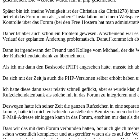
Später bin ich (meine Wenigkeit ist der Christian aka Chris1278) 
betreibt das Forum nun als „saubere“ Installation auf einem Webspace
Kontrolle über das Forum (bei den Free-Hostern hat man administrati
Daher Ist aber auch schon ein Problem gewesen. Anscheinend war es d
Verlauf der geplanten Änderung problematisch. Darauf komme ich ab
Dann ist irgendwann der Freund und Kollege vom Michael, der die Web
der Rufzeichendatenbank zu übernehmen.
Als ich mir dann den Basiscode (PHP) angesehen hatte, musste ich abe
Da sich mit der Zeit ja auch die PHP-Versionen selber erhöht haben 
Ich hatte diese dann zwar relativ schnell geflickt, aber es wurde kla
Rufzeichendatenbank als solche mit in das Forum zu integrieren und da
Deswegen hatte ich seiner Zeit die ganzen Rufzeichen in eine separa
konnte, hatte ich mich entschieden anstelle der Benutzernamen dort t
E-Mail-Adresse einloggen kann in das Forum, erschien mir das als d
Dass wir das mit dem Forum verbunden hatten, bot auch gleich mehre
schon wesentlich komplexer und ausgereifter waren als es auf der Webs