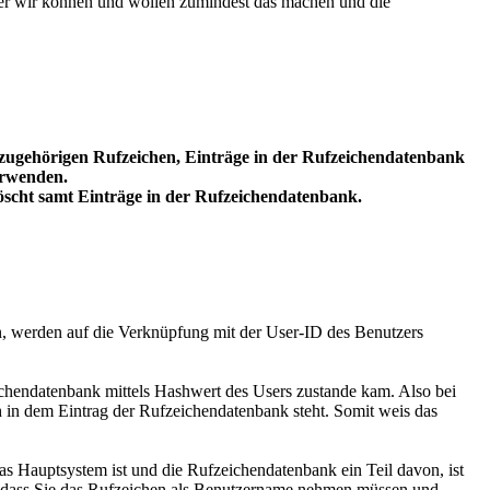
ber wir können und wollen zumindest das machen und die
azugehörigen Rufzeichen, Einträge in der Rufzeichendatenbank
erwenden.
löscht samt Einträge in der Rufzeichendatenbank.
n, werden auf die Verknüpfung mit der User-ID des Benutzers
eichendatenbank mittels Hashwert des Users zustande kam. Also bei
in dem Eintrag der Rufzeichendatenbank steht. Somit weis das
as Hauptsystem ist und die Rufzeichendatenbank ein Teil davon, ist
en, dass Sie das Rufzeichen als Benutzername nehmen müssen und