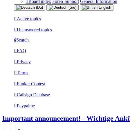
Board index
Foren-Support
General Information
Active topics
Unanswered topics
Search
FAQ
Privacy
Terms
Funker Contest
Callsign Database
Paypalme
Important announcement! - Wichtige Ank