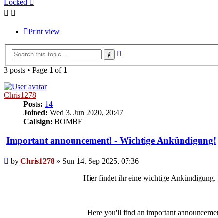
Locked
Print view
Advanced
Search
search
3 posts • Page
1
of
1
Chris1278
Posts:
14
Joined:
Wed 3. Jun 2020, 20:47
Callsign:
BOMBE
Important announcement! - Wichtige Ankündigung!
Post
by
Chris1278
»
Sun 14. Sep 2025, 07:36
Hier findet ihr eine wichtige Ankündigung. 
Here you'll find an important announcement