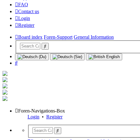
FAQ
Contact us
Login
Register
Board index
Foren-Support
General Information
Search
Foren-Navigations-Box
Login
•
Register